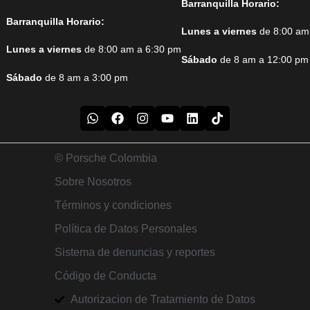
Barranquilla Horario:
Barranquilla Horario:
Lunes a viernes
de 8:00 am
Lunes a viernes
de 8:00 am a 6:30 pm
Sábado
de 8 am a 12:00 pm
Sábado
de 8 am a 3:00 pm
© Porsche Colombia
Sobre Nosotros
Términos y condiciones
Política de Datos Personales
Sistema de denuncias y reportes
Código de Conducta
Autorizacion de Tratamiento de Datos