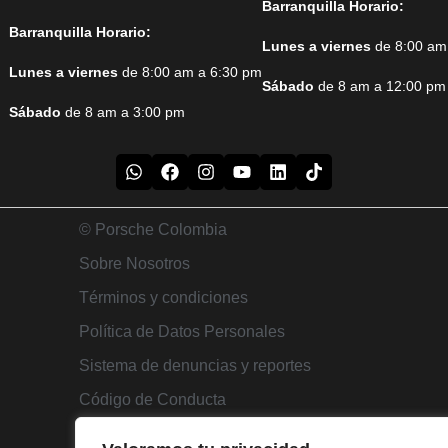
Barranquilla Horario:
Barranquilla Horario:
Lunes a viernes
de 8:00 am
Lunes a viernes
de 8:00 am a 6:30 pm
Sábado
de 8 am a 12:00 pm
Sábado
de 8 am a 3:00 pm
© Porsche Colombia
Sobre Nosotros
Términos y condiciones
Política de Datos Personales
Sistema de denuncias y reportes
Código de Conducta
Autorizacion de Tratamiento de Datos