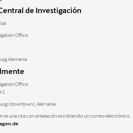
Central de Investigación
tal :
igation Office
urg Alemania
lmente
igation Office
e 1
urg (downtown), Alemania
serve una cita con antelación escribiendo un correo electrónico
agen.de