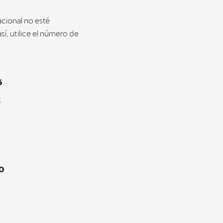
acional no esté
sí, utilice el número de
5
2
0