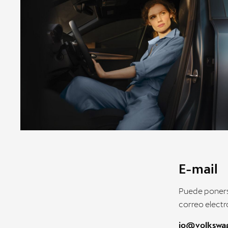
E-mail
Puede ponerse
correo electr
io@volkswa