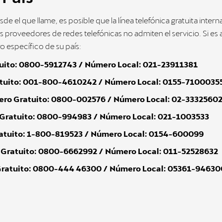
 el que llame, es posible que la línea telefónica gratuita intern
 proveedores de redes telefónicas no admiten el servicio. Si es a
 específico de su país:
uito: 0800-5912743 / Número Local: 021-23911381
uito: 001-800-4610242 / Número Local: 0155-7100035
ro Gratuito: 0800-002576 / Número Local: 02-3332560
ratuito: 0800-994983 / Número Local: 021-1003533
tuito: 1-800-819523 / Número Local: 0154-600099
ratuito: 0800-6662992 / Número Local: 011-52528632
ratuito: 0800-444 46300 / Número Local: 05361-94630