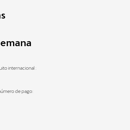
as
a semana
ito internacional :
e número de pago: