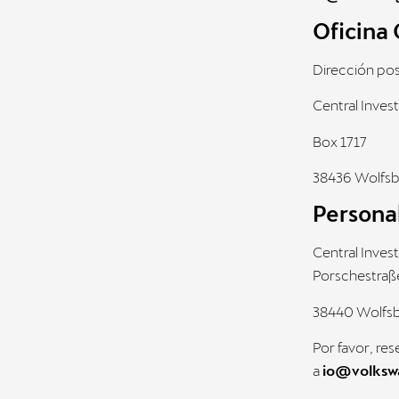
Oficina 
Dirección pos
Central Invest
Box 1717
38436 Wolfsb
Persona
Central Invest
Porschestraß
38440 Wolfsb
Por favor, re
a
io@volksw