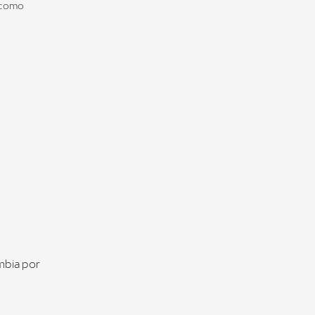
n como
mbia por